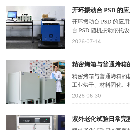
辐照、多工况模拟、标
开环振动台 PSD 的
非金属材料耐候性能验
完成紫外光照···
开环振动台 PSD 的
台 PSD 随机振动依托
单、测试效率高的优势
2026-07-14
实时反馈校正，频谱精
企业前期摸底、批量筛
广泛应用于汽车电子、
金、教学实验室···
精密烤箱与普通烤箱的
工业烘干、材料固化、
精密烤箱与普通烤箱虽
2026-06-30
烤，但核心技术参数、
距显著，直接决定产品
二者差异集中体现在温
能四大核心维···