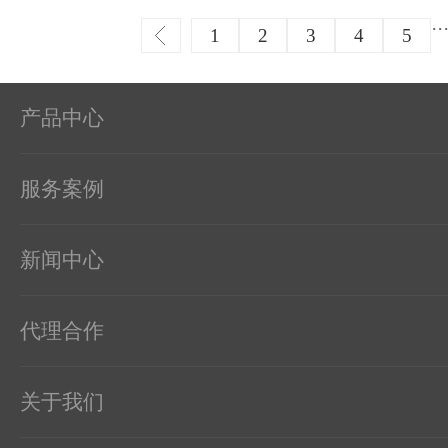
会疑惑溶液配比难度、
··
求。其实标准盐···
1
2
3
4
5
产品中心
服务案例
新闻中心
代理合作
关于我们