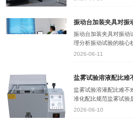
运行稳定性。在运输颠
复杂工况振动等场景中
开裂、引脚断裂、封装
动试验是电子元···
振动台加装夹具对振动
理分析振动试验的核心
准接收标准设定的振动
2026-06-11
工况、验证结构可靠性
试件的转接载体，看似
会彻底改变振动系统的
验数据失真、···
盐雾试验溶液配比难不
准化配比规范盐雾试验
涂、电子零部件可靠性
2026-06-10
验数据的精准度，核心
比规范性。很多用户初