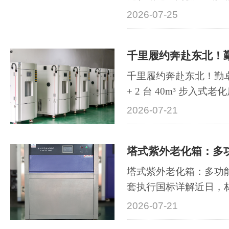
温恒湿试验箱 = 高低温
2026-07-25
能，硬件、用途、价格
差异（最关键）1. 高低
温度，无湿度系统运行范
150℃箱内···
千里履约奔赴东北！勤卓
+ 2 台 40m³ 步入
能传感器产业可靠性升
2026-07-21
环境测试设备有限公司
利完成装车，专车直发
企业。本次交付包含 7
箱、2 ···
塔式紫外老化箱：多功
套执行国标详解近日，
主流设备塔式紫外老化
2026-07-21
涂料、电子行业质检实