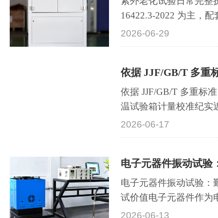
紫外老化试验日常完整执
16422.3-2022 为
一、核心执行依据标准
2026-06-29
GB/T 16422.3-2022（等
3:2016）塑料 实验室
部分：荧光紫外灯（通
GB/T 16585 橡胶荧···
依据 JJF/GB/T 多重标
温试验箱计量校准纪实
覆盖 - 40℃至 150
2026-06-17
完成第三方全维度计量
流程严格遵循国家计量
标、试验检验标准三大
备温场精度，···
电子元器件振动试验：
试价值电子元器件作为
础，其抗振可靠性直接
2026-06-13